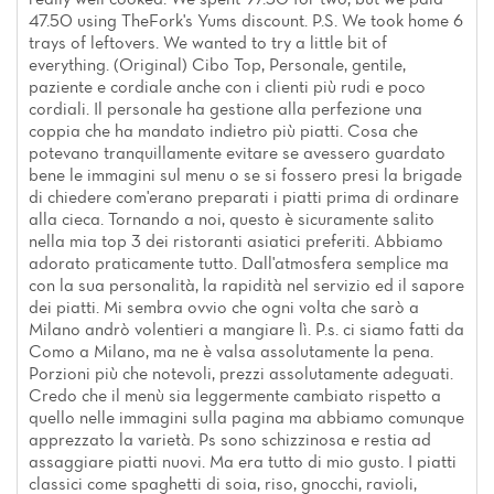
47.50 using TheFork's Yums discount. P.S. We took home 6
trays of leftovers. We wanted to try a little bit of
everything. (Original) Cibo Top, Personale, gentile,
paziente e cordiale anche con i clienti più rudi e poco
cordiali. Il personale ha gestione alla perfezione una
coppia che ha mandato indietro più piatti. Cosa che
potevano tranquillamente evitare se avessero guardato
bene le immagini sul menu o se si fossero presi la brigade
di chiedere com'erano preparati i piatti prima di ordinare
alla cieca. Tornando a noi, questo è sicuramente salito
nella mia top 3 dei ristoranti asiatici preferiti. Abbiamo
adorato praticamente tutto. Dall'atmosfera semplice ma
con la sua personalità, la rapidità nel servizio ed il sapore
dei piatti. Mi sembra ovvio che ogni volta che sarò a
Milano andrò volentieri a mangiare lì. P.s. ci siamo fatti da
Como a Milano, ma ne è valsa assolutamente la pena.
Porzioni più che notevoli, prezzi assolutamente adeguati.
Credo che il menù sia leggermente cambiato rispetto a
quello nelle immagini sulla pagina ma abbiamo comunque
apprezzato la varietà. Ps sono schizzinosa e restia ad
assaggiare piatti nuovi. Ma era tutto di mio gusto. I piatti
classici come spaghetti di soia, riso, gnocchi, ravioli,