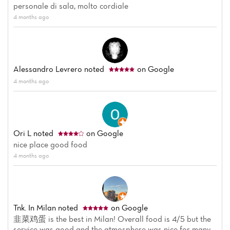
personale di sala, molto cordiale
4 months ago
Alessandro Levrero
noted
on Google
4 months ago
Ori L
noted
on Google
nice place good food
4 months ago
Tnk. In Milan
noted
on Google
韭菜鸡蛋 is the best in Milan! Overall food is 4/5 but the
service was good and the atmosphere was nice for many