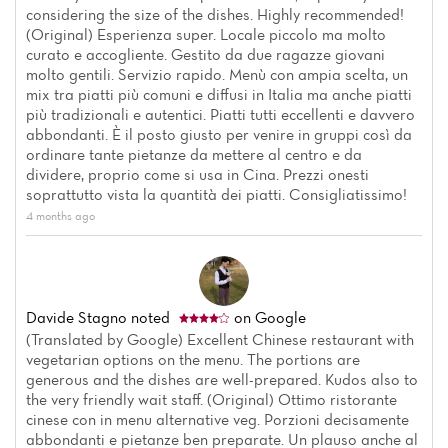
considering the size of the dishes. Highly recommended!
(Original) Esperienza super. Locale piccolo ma molto
curato e accogliente. Gestito da due ragazze giovani
molto gentili. Servizio rapido. Menù con ampia scelta, un
mix tra piatti più comuni e diffusi in Italia ma anche piatti
più tradizionali e autentici. Piatti tutti eccellenti e davvero
abbondanti. È il posto giusto per venire in gruppi così da
ordinare tante pietanze da mettere al centro e da
dividere, proprio come si usa in Cina. Prezzi onesti
soprattutto vista la quantità dei piatti. Consigliatissimo!
4 months ago
Davide Stagno
noted
on Google
(Translated by Google) Excellent Chinese restaurant with
vegetarian options on the menu. The portions are
generous and the dishes are well-prepared. Kudos also to
the very friendly wait staff. (Original) Ottimo ristorante
cinese con in menu alternative veg. Porzioni decisamente
abbondanti e pietanze ben preparate. Un plauso anche al