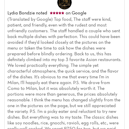
Lydia Bondzie
noted
on Google
(Translated by Google) Top food, The staff were kind,
patient, and friendly, even with the rudest and most
unfriendly customers. The staff handled a couple who sent
back multiple dishes with perfection. This could have been
avoided if they'd looked closely at the pictures on the
menu or taken the time to ask how the dishes were
prepared before blindly ordering. Back to us, this has
definitely climbed into my top 3 favorite Asian restaurants.
We loved practically everything. The simple yet
characterful atmosphere, the quick service, and the flavor
of the dishes. It's obvious to me that every time I'm in
Milan, I'll happily eat there again. P.S. We drove from
Como to Milan, but it was absolutely worth it. The
portions were more than generous, the prices absolutely
reasonable. I think the menu has changed slightly from the
one in the pictures on the page, but we still appreciated
the variety. P.S. I'm a picky eater and reluctant to try new
dishes. But everything was to my taste. The classic dishes
like soy noodles, rice, gnocchi, ravioli, egg rolls, etc., were
really well cooked. We spent 97.50 for two, but we paid