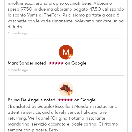
involtini ecc..., erano proprio cucinati bene. Abbiamo
speso 97.50 in due ma abbiamo pagato 47.50 utilizzando
lo sconto Yums di TheFork. Ps ci siamo portate a casa 6
vaschette con le varie rimanenze. Volevamo provare un pò
di tutto.
3 months ago
Marc Sander
noted
on Google
3 months ago
Bruna De Angelis
noted
on Google
Home
(Translated by Google) Excellent Mandarin restaurant,
attentive service, and a lovely venue. I always love
News
returning. Well done! (Original) ottimo ristorante
mandarino, servizio accurato e locale carino. Ci ritorno
Menu
sempre con piacere. Bravi!