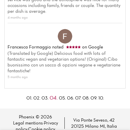
occasions including family, friends or couple. The quantity
per dish is average.
4 months ago
Francesca Formaggio
noted
on Google
(Translated by Google) Delicious food with lots of
fantastic vegan and vegetarian options! (Original) Cibo
buonissimo con un sacco di opzioni vegane e vegetariane
fantastiche!
5 months ago
04.
01.
02.
03.
05.
06.
07.
08.
09.
10.
Phoenix © 2026
Via Ponte Seveso, 42
Legal mentions
·
Privacy
20125 Milano MI, Italia
policy
·
Cookie policy